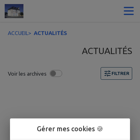
Contenu
Menu
Recherche
Pied de page
ACCUEIL
>
ACTUALITÉS
ACTUALITÉS
Voir les archives
FILTRER
Gérer mes cookies 🍪