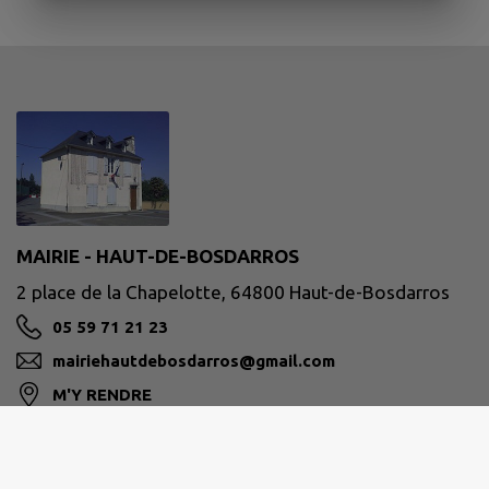
MAIRIE - HAUT-DE-BOSDARROS
2 place de la Chapelotte, 64800 Haut-de-Bosdarros
05 59 71 21 23
mairiehautdebosdarros@gmail.com
M'Y RENDRE
www.hautdebosdarros.fr