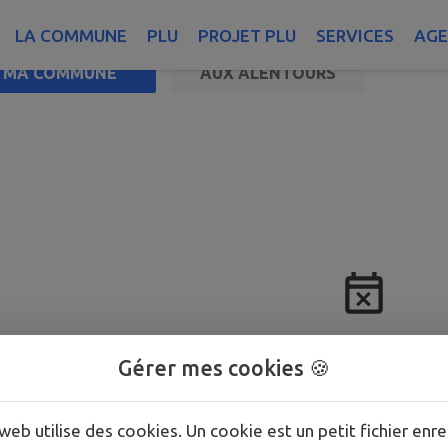
LA COMMUNE
PLU
PROJET PLU
SERVICES
AG
MA COMMUNE
AUX ALENTOURS
Aucun événement progr
Gérer mes cookies 🍪
web utilise des cookies. Un cookie est un petit fichier enre