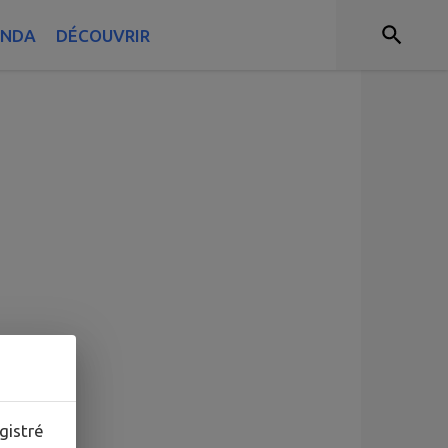
ENDA
DÉCOUVRIR
ammé.
gistré