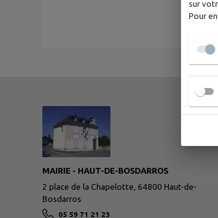
sur votr
Pour en
MAIRIE - HAUT-DE-BOSDARROS
2 place de la Chapelotte, 64800 Haut-de-
Bosdarros
05 59 71 21 23