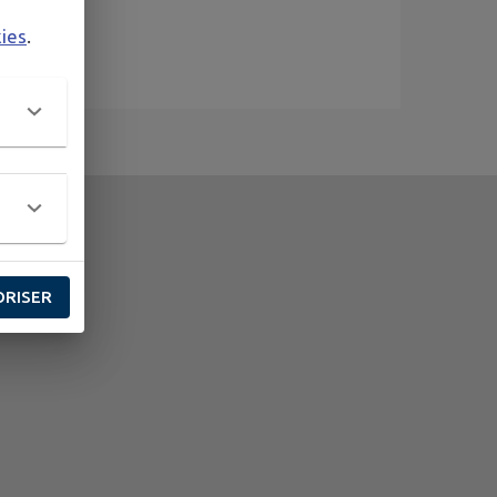
kies
.
ORISER