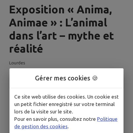
Exposition « Anima,
Animae » : L’animal
dans l’art – mythe et
réalité
Lourdes
Gérer mes cookies 🍪
INFORMATIONS PRATIQUES
LIEU
Ce site web utilise des cookies. Un cookie est
Médiathèque de Lourdes
un petit fichier enregistré sur votre terminal
DATES
lors de la visite sur le site.
Du ven. 10 avr. au sam. 6 juin
Pour en savoir plus, consultez notre
Politique
de gestion des cookies
.
HORAIRES
De 09h00 à 18h00