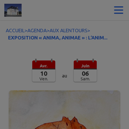
Contenu
Menu
Recherche
Pied de page
ACCUEIL
>
AGENDA
>
AUX ALENTOURS
>
EXPOSITION « ANIMA, ANIMAE » : L’ANIM...
Avr.
Juin
10
06
au
Ven.
Sam.