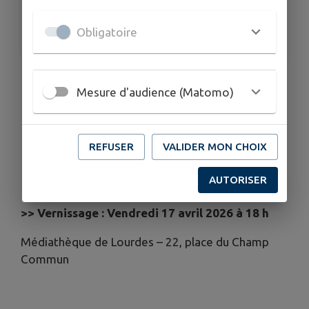
TARIFS
Obligatoire
Entrée gratuite
Du 10 avril au 6 juin 2026
Mesure d'audience (Matomo)
« Anima, Animae »
L’animal dans l’art – mythe et réalité
REFUSER
VALIDER MON CHOIX
Restitution de l’Atelier Municipal des Arts
AUTORISER
>> Vernissage : Vendredi 17 avril 2026 à 18 h
Médiathèque de Lourdes – 22, place du Champ
Commun