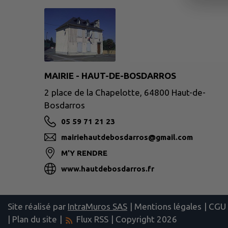
MAIRIE - HAUT-DE-BOSDARROS
2 place de la Chapelotte, 64800 Haut-de-
Bosdarros
05 59 71 21 23
mairiehautdebosdarros@gmail.com
M'Y RENDRE
www.hautdebosdarros.fr
Site réalisé par
IntraMuros SAS
|
Mentions légales
|
CGU
|
Plan du site
|
Flux RSS
| Copyright 2026