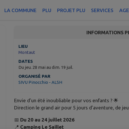
🌞🎒 KID SUMMER CAMP
LA COMMUNE
PLU
PROJET PLU
SERVICES
AG
Montaut
INFORMATIONS P
LIEU
Montaut
DATES
Du jeu. 28 mai au dim. 19 juil.
ORGANISÉ PAR
SIVU Pinocchio - ALSH
Envie d’un été inoubliable pour vos enfants ? 🌟
Direction le grand air pour 5 jours d’aventure, de je
📅
Du 20 au 24 juillet 2026
📍
Camping Le Saillet