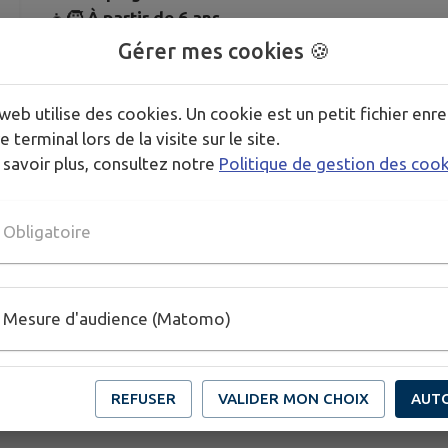
👧🧒
À partir de 6 ans
Gérer mes cookies 🍪
⏰ Départ lundi matin – Retour vendredi après-midi
📌 Inscription ouverte (minimum 12 enfants)
web utilise des cookies. Un cookie est un petit fichier enre
e terminal lors de la visite sur le site.
📧
alsh.pinocchio@laposte.net
 savoir plus, consultez notre
Politique de gestion des coo
📞 07 65 82 32 68
Obligatoire
Publié par Mairie
Mesure d'audience (Matomo)
REFUSER
VALIDER MON CHOIX
AUT