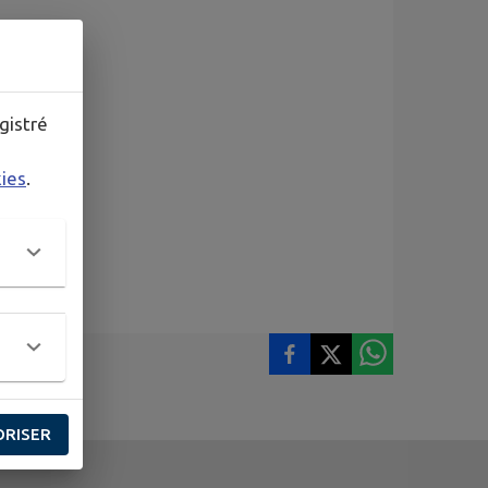
gistré
kies
.
ORISER