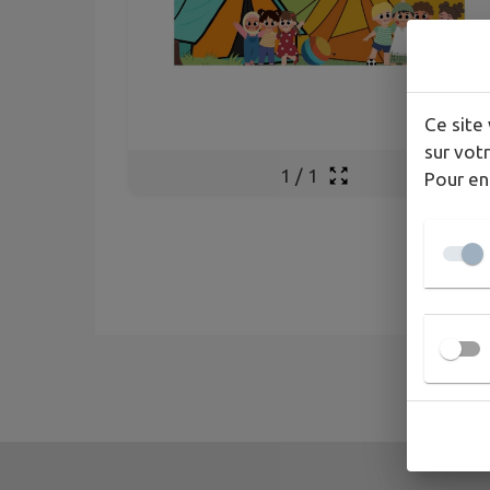
Ce site 
sur votr
1
/
1
Pour en