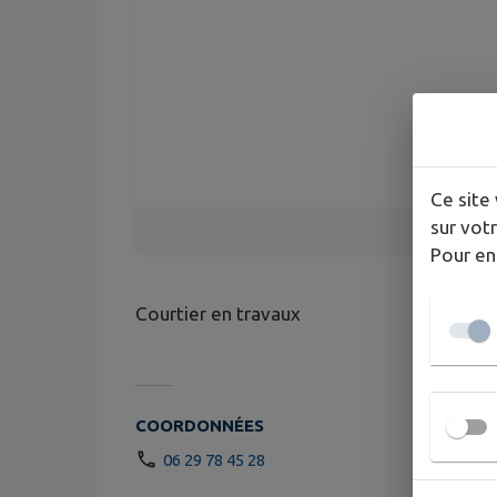
Ce site 
sur votr
Pour en
Courtier en travaux
COORDONNÉES
06 29 78 45 28