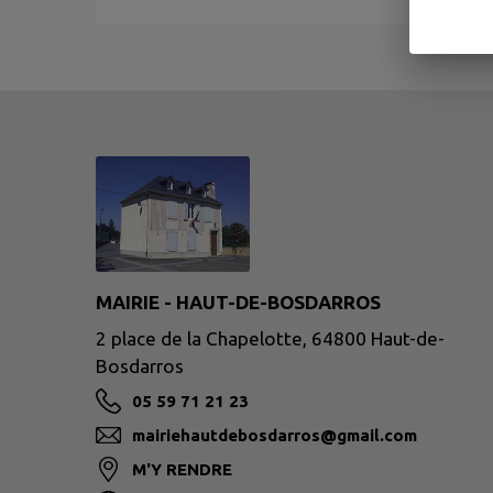
MAIRIE - HAUT-DE-BOSDARROS
2 place de la Chapelotte, 64800 Haut-de-
Bosdarros
05 59 71 21 23
mairiehautdebosdarros@gmail.com
M'Y RENDRE