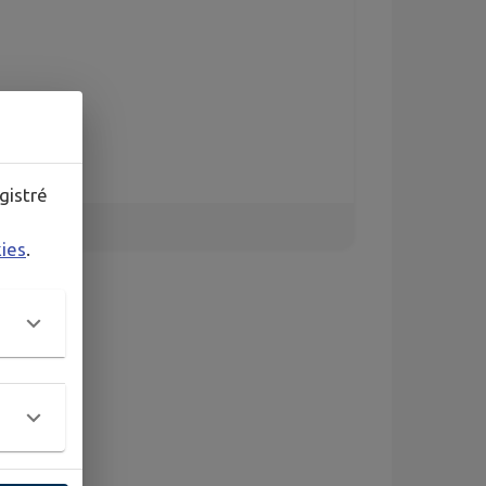
gistré
kies
.