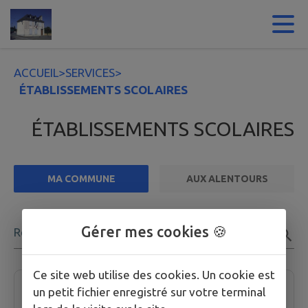
Contenu
Menu
Recherche
Pied de page
ACCUEIL
>
SERVICES
>
ÉTABLISSEMENTS SCOLAIRES
ÉTABLISSEMENTS SCOLAIRES
MA COMMUNE
AUX ALENTOURS
FILTRE ACTIF
Gérer mes cookies 🍪
Rechercher
1 établissement scolaire trouvées.
Ce site web utilise des cookies. Un cookie est
Ecole Primaire de Haut de Bosdarros
un petit fichier enregistré sur votre terminal